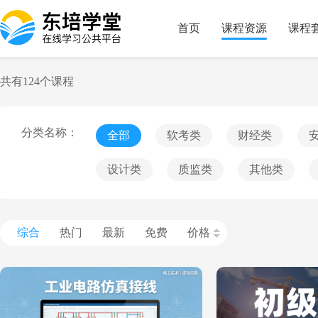
首页
课程资源
课程
共有124个
课程
分类名称：
全部
软考类
财经类
设计类
质监类
其他类
综合
热门
最新
免费
价格