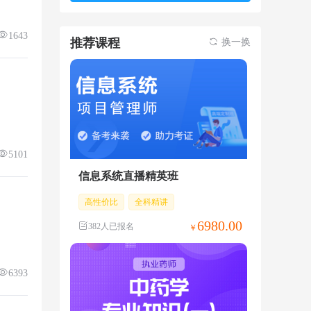
1643
推荐课程
换一换
5101
信息系统直播精英班
高性价比
全科精讲
6980.00
382人已报名
￥
6393