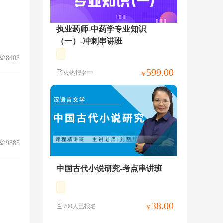
执业药师-中药学专业知识
（一）-冲刺串讲班
8403
599.00
火热报名中
￥
9885
中国古代小说研究-考点串讲班
38.00
700人已报名
￥